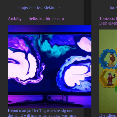
Project stories
,
Elektronik
for 
Ambilight – Selbstbau für 50 euro
Toniebox 
Dein eigen
Kennt man ja: Der Tag war stressig und
das Kind will immer genau das, was man
Die Eltern