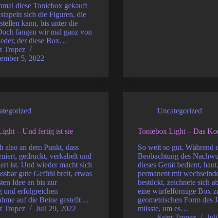
nmal diese Toniebox gekauft
stapeln sich die Figuren, die
stellen kann, bis unter die
ch fangen wir mal ganz von
Jeder, der diese Box…
t Tropez
tember 5, 2022
ategorized
Uncategorized
ight – Und fertig ist sie
Toniebox Light – Das Ko
ich also an dem Punkt, dass
So weit so gut. Während 
ruiert, gedruckt, verkabelt und
Beobachtung des Nachwuc
rt ist. Und wieder macht sich
dieses Gerät bedient, haut
assbar gute Gefühl breit, etwas
permanent mit wechselnd
sten Idee an bis zur
bestückt, zeichnete sich a
 und erfolgreichen
eine würfelförmige Box z
ahme auf die Beine gestellt…
geometrischen Form des J
t Tropez
Juli 29, 2022
müsste, um es…
Saint Tropez
Jul