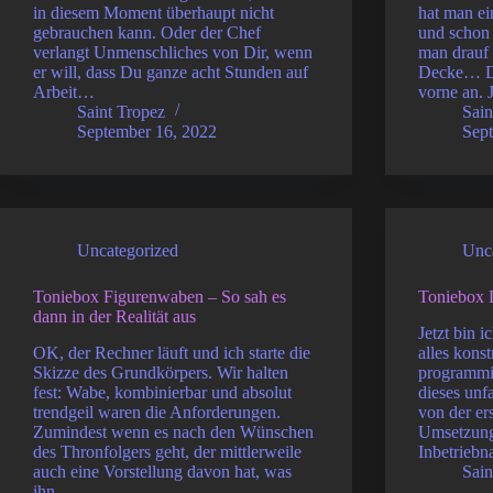
in diesem Moment überhaupt nicht
hat man ei
gebrauchen kann. Oder der Chef
und schon 
verlangt Unmenschliches von Dir, wenn
man drauf 
er will, dass Du ganze acht Stunden auf
Decke… Do
Arbeit…
vorne an. 
Saint Tropez
Sain
September 16, 2022
Sep
Uncategorized
Unc
Toniebox Figurenwaben – So sah es
Toniebox L
dann in der Realität aus
Jetzt bin 
OK, der Rechner läuft und ich starte die
alles konst
Skizze des Grundkörpers. Wir halten
programmie
fest: Wabe, kombinierbar und absolut
dieses unf
trendgeil waren die Anforderungen.
von der er
Zumindest wenn es nach den Wünschen
Umsetzung
des Thronfolgers geht, der mittlerweile
Inbetriebn
auch eine Vorstellung davon hat, was
Sain
ihn…