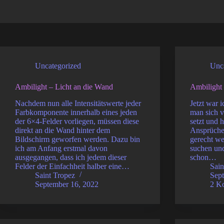
Uncategorized
Unc
Ambilight – Licht an die Wand
Ambilight
Nachdem nun alle Intensitätswerte jeder
Jetzt war 
Farbkomponente innerhalb eines jeden
man sich v
der 6×4-Felder vorliegen, müssen diese
setzt und 
direkt an die Wand hinter dem
Ansprüche
Bildschirm geworfen werden. Dazu bin
gerecht we
ich am Anfang erstmal davon
suchen un
ausgegangen, dass ich jedem dieser
schon…
Felder der Einfachheit halber eine…
Sain
Saint Tropez
Sep
September 16, 2022
2 K