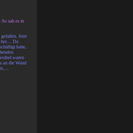
So sah es in
gefallen. Jetzt
ee her… Da
chäftigt hatte,
rbenden
exibel waren
es an die Wand
ten,…