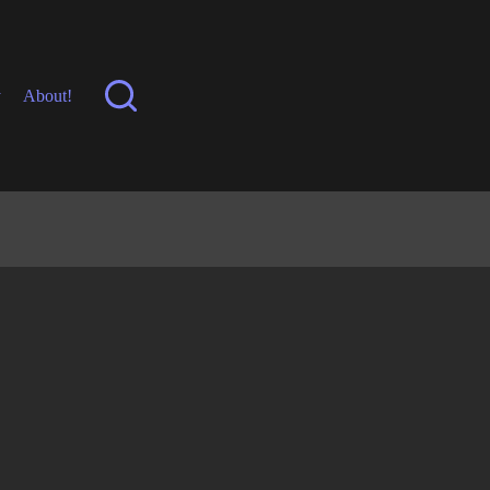
y
About!