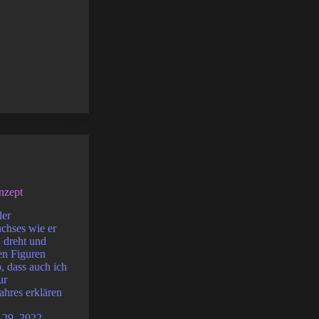
nzept
der
hses wie er
, dreht und
en Figuren
b, dass auch ich
ur
ahres erklären
i 29, 2022