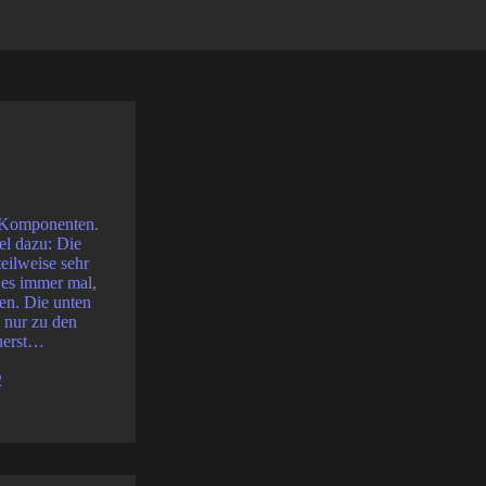
 Komponenten.
el dazu: Die
teilweise sehr
 es immer mal,
hen. Die unten
 nur zu den
uerst…
2