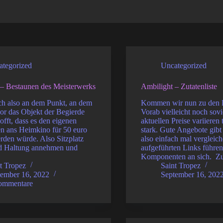
ategorized
Uncategorized
 – Bestaunen des Meisterwerks
Ambilight – Zutatenliste
ich also an dem Punkt, an dem
Kommen wir nun zu den
or das Objekt der Begierde
Vorab vielleicht noch sovi
hofft, dass es den eigenen
aktuellen Preise variieren 
n ans Heimkino für 50 euro
stark. Gute Angebote gibt
rden würde. Also Sitzplatz
also einfach mal vergleic
d Haltung annehmen und
aufgeführten Links führen
Komponenten an sich. Z
t Tropez
Saint Tropez
tember 16, 2022
September 16, 202
ommentare