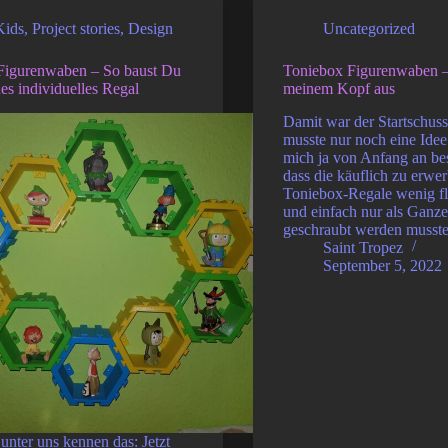
Kids
,
Project stories
,
Design
Uncategorized
Figurenwaben – So baust Du
Toniebox Figurenwaben – 
es individuelles Regal
meinem Kopf aus
Damit war der Startschuss 
musste nur noch eine Id
mich ja von Anfang an bes
dass die käuflich zu erwe
Toniebox-Regale wenig fl
und einfach nur als Ganz
geschraubt werden muss
Saint Tropez
September 5, 2022
 unter uns kennen das: Jetzt