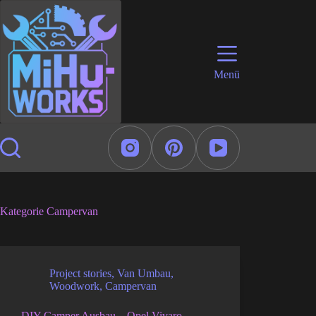
Zum
Inhalt
springen
Menü
Kategorie
Campervan
Project stories
,
Van Umbau
,
Woodwork
,
Campervan
DIY Camper Ausbau – Opel Vivaro