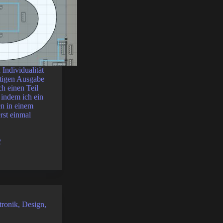
Individualität
utigen Ausgabe
ch einen Teil
 indem ich ein
en in einem
rst einmal
2
tronik
,
Design
,