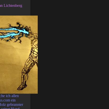
an Lichtenberg
he ich allen
s.com ein
Holz gebrannter
s seiner Hand