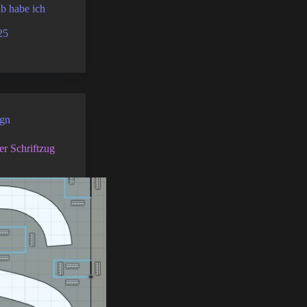
b habe ich
25
gn
er Schriftzug