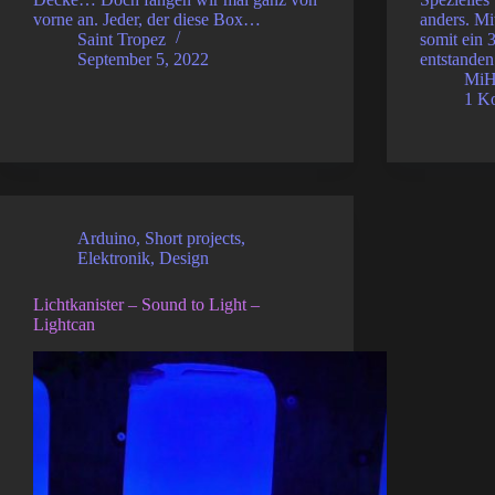
vorne an. Jeder, der diese Box…
anders. Mi
Saint Tropez
somit ein 
September 5, 2022
entstande
Mi
1 K
Arduino
,
Short projects
,
Elektronik
,
Design
Lichtkanister – Sound to Light –
Lightcan