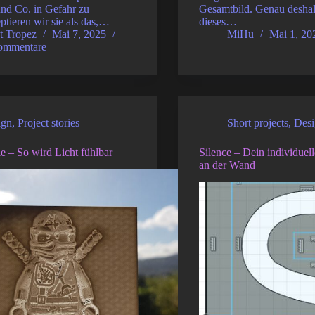
nd Co. in Gefahr zu
Gesamtbild. Genau deshal
ptieren wir sie als das,…
dieses…
t Tropez
Mai 7, 2025
MiHu
Mai 1, 20
ommentare
ign
,
Project stories
Short projects
,
Desi
e – So wird Licht fühlbar
Silence – Dein individuell
an der Wand