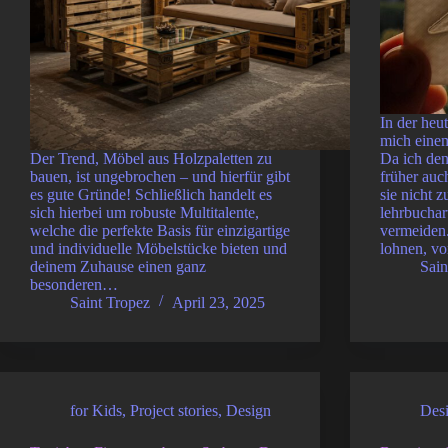
In der heu
mich eine
Der Trend, Möbel aus Holzpaletten zu
Da ich de
bauen, ist ungebrochen – und hierfür gibt
früher auc
es gute Gründe! Schließlich handelt es
sie nicht 
sich hierbei um robuste Multitalente,
lehrbucha
welche die perfekte Basis für einzigartige
vermeiden.
und individuelle Möbelstücke bieten und
lohnen, v
deinem Zuhause einen ganz
Sain
besonderen…
Saint Tropez
April 23, 2025
for Kids
,
Project stories
,
Design
Des