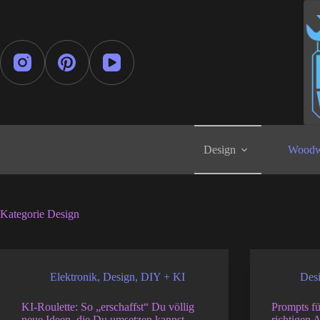
Zum
Inhalt
springen
Design
Woodw
Kategorie
Design
Elektronik
,
Design
,
DIY + KI
Des
KI-Roulette: So „erschaffst“ Du völlig
Prompts fü
neue Ideen, die Du umsetzen kannst
richtigen