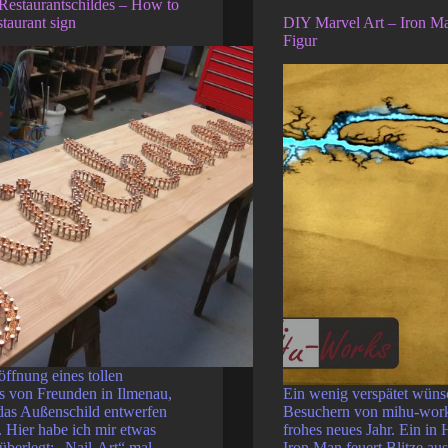
Restaurantschildes – How to
staurant sign
DIY Marvel Art – Iron M
Figur
ffnung eines tollen
s von Freunden in Ilmenau,
Ein wenig verspätet wünsc
 das Außenschild entwerfen
Besuchern von mihu-work
 Hier habe ich mir etwas
frohes neues Jahr. Ein in 
 überlegt: „Nail-Art“ mal
Iron Man feuert Blitze au