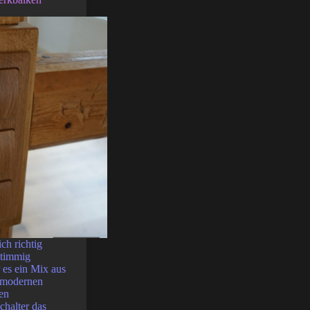
ch richtig
timmig
 es ein Mix aus
 modernen
en
chalter das