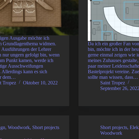
tigen Ausgabe möchte ich
m Grundlagenthema widmen.
Da ich ein großer Fan von 
n Ausführungen der Lehrer
bin, möchte ich in der he
h nur ungern gefolgt bin, wenn
gerne einmal zeigen wie i
zum Punkt kamen, werde ich
meines Zuhauses gestalte,
rtige Ausschweifungen
paar meiner Leidenschaft
 Allerdings kann es sich
Bastelprojekt vereine. Zue
or dem…
sollte man wissen, dass…
t Tropez
Oktober 10, 2022
Saint Tropez
September 26, 202
ign
,
Woodwork
,
Short projects
Short projects
,
Elek
Woodwork