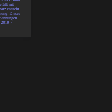
füllt mit
arz entsteht
nung! Dieses
 Spannungen.…
, 2019