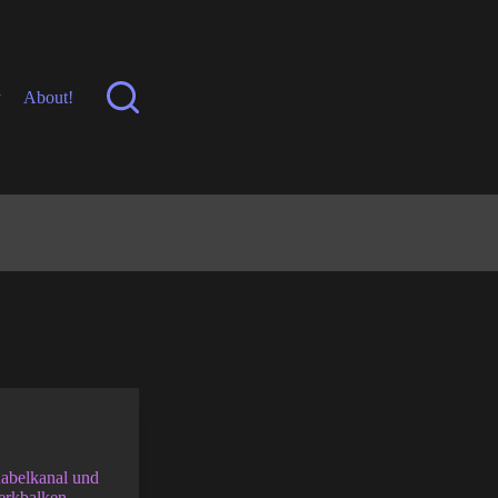
y
About!
abelkanal und
erkbalken