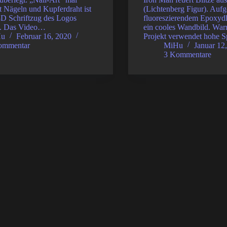
t Nägeln und Kupferdraht ist
(Lichtenberg Figur). Aufge
3D Schriftzug des Logos
fluoreszierendem Epoxydh
n. Das Video…
ein cooles Wandbild. War
Hu
Februar 16, 2020
Projekt verwendet hohe
ommentar
MiHu
Januar 12
3 Kommentare