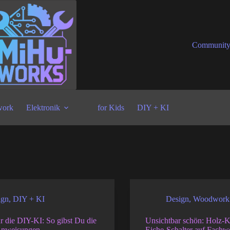
Communit
ork
Elektronik
for Kids
DIY + KI
ign
,
DIY + KI
Design
,
Woodwork
r die DIY-KI: So gibst Du die
Unsichtbar schön: Holz-K
 Anweisungen
Eiche-Schalter auf Fachw