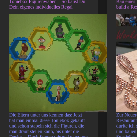
Toniebox Figurenwaben – So baust Du
Bau eines 
Dein eigenes individuelles Regal
build a Re
Die Eltern unter uns kennen das: Jetzt
Zur Neuerö
hat man einmal diese Toniebox gekauft
Restaurant
und schon stapeln sich die Figuren, die
durfte ich
man drauf stellen kann, bis unter die
und bauen.
Decke… Doch fangen wir mal ganz von
Spezielles