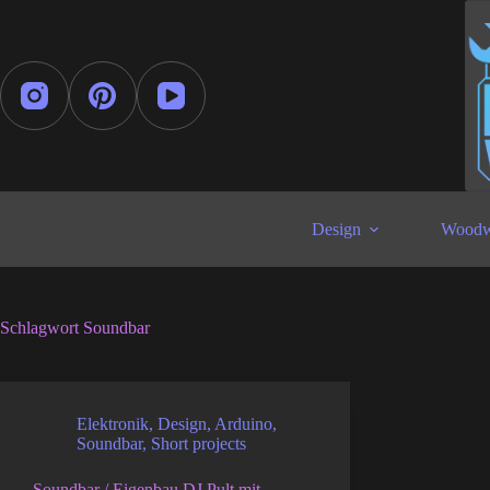
Zum
Inhalt
springen
Design
Woodw
Schlagwort
Soundbar
Elektronik
,
Design
,
Arduino
,
Soundbar
,
Short projects
Soundbar / Eigenbau DJ Pult mit