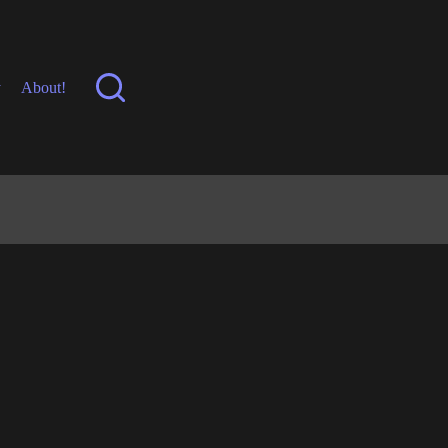
y
About!