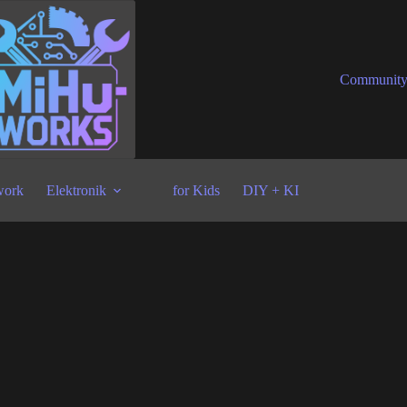
Communit
ork
Elektronik
for Kids
DIY + KI