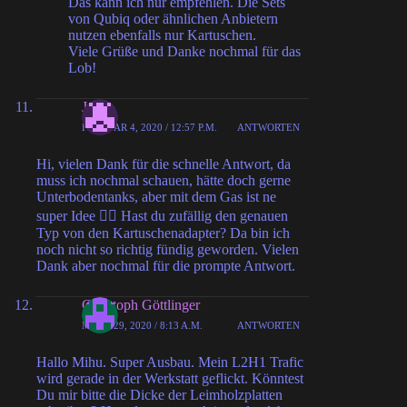
Das kann ich nur empfehlen. Die Sets
von Qubiq oder ähnlichen Anbietern
nutzen ebenfalls nur Kartuschen.
Viele Grüße und Danke nochmal für das
Lob!
Jan
FEBRUAR 4, 2020 / 12:57 P.M.
ANTWORTEN
Hi, vielen Dank für die schnelle Antwort, da
muss ich nochmal schauen, hätte doch gerne
Unterbodentanks, aber mit dem Gas ist ne
super Idee 👍🏻 Hast du zufällig den genauen
Typ von den Kartuschenadapter? Da bin ich
noch nicht so richtig fündig geworden. Vielen
Dank aber nochmal für die prompte Antwort.
Christoph Göttlinger
MÄRZ 29, 2020 / 8:13 A.M.
ANTWORTEN
Hallo Mihu. Super Ausbau. Mein L2H1 Trafic
wird gerade in der Werkstatt geflickt. Könntest
Du mir bitte die Dicke der Leimholzplatten