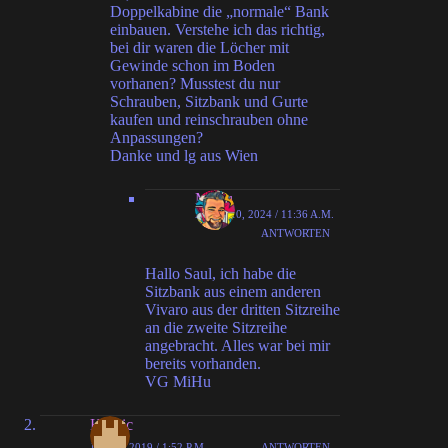
Doppelkabine die „normale“ Bank
einbauen. Verstehe ich das richtig,
bei dir waren die Löcher mit
Gewinde schon im Boden
vorhanen? Musstest du nur
Schrauben, Sitzbank und Gurte
kaufen und reinschrauben ohne
Anpassungen?
Danke und lg aus Wien
MiHu
APRIL 10, 2024 / 11:36 A.M.
ANTWORTEN
Hallo Saul, ich habe die
Sitzbank aus einem anderen
Vivaro aus der dritten Sitzreihe
an die zweite Sitzreihe
angebracht. Alles war bei mir
bereits vorhanden.
VG MiHu
Henric
JUNI 1, 2019 / 1:52 P.M.
ANTWORTEN