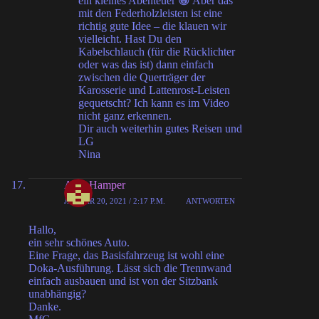
ein kleines Abenteuer 😀 Aber das
mit den Federholzleisten ist eine
richtig gute Idee – die klauen wir
vielleicht. Hast Du den
Kabelschlauch (für die Rücklichter
oder was das ist) dann einfach
zwischen die Querträger der
Karosserie und Lattenrost-Leisten
gequetscht? Ich kann es im Video
nicht ganz erkennen.
Dir auch weiterhin gutes Reisen und
LG
Nina
Alex Hamper
JANUAR 20, 2021 / 2:17 P.M.
ANTWORTEN
Hallo,
ein sehr schönes Auto.
Eine Frage, das Basisfahrzeug ist wohl eine
Doka-Ausführung. Lässt sich die Trennwand
einfach ausbauen und ist von der Sitzbank
unabhängig?
Danke.