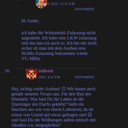
APRIL 29, 2020 / 11:27 A.M.
ANTWORTEN
Hi Andre,
ich habe die Wohnmobil-Zulassung nicht
angestrebt. Ich habe eine LKW zulassung
und das lass ich auch so. Ich bin mir nicht
sicher ob man mit dem Ausbau eine
WoMo-Zulassung bekommen würde.
VG MiHu
Nina Lindhorst
JUNI 28, 2020 / 6:47 P.M.
ANTWORTEN
Hej, richtig cooler Ausbau! 🙂 Wir bauen auch
gerade unseren Vivaro aus. Für den Bau des
Himmels: Was hast Du für Latten an die
Querträger des Dachs geklebt? Sieht ein
bisschen aus wie von einem Lattenrost, da sie
schon von Grund auf etwas gebogen sind 😉
und hast Du die Wölbungen außen einfach mit
Sikaflex o.ä. ausgeglichen?