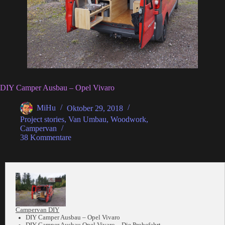
DIY Camper Ausbau – Opel Vivaro
MiHu
Oktober 29, 2018
Project stories
,
Van Umbau
,
Woodwork
,
Campervan
38 Kommentare
Campervan DIY
DIY Camper Ausbau – Opel Vivaro