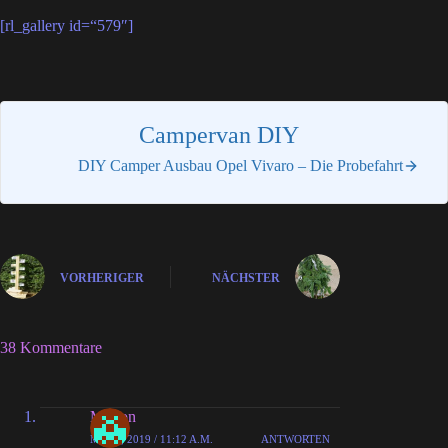
[rl_gallery id=“579″]
Campervan DIY
DIY Camper Ausbau Opel Vivaro – Die Probefahrt
VORHERIGER
NÄCHSTER
38 Kommentare
Marlon
MAI 7, 2019 / 11:12 A.M.
ANTWORTEN