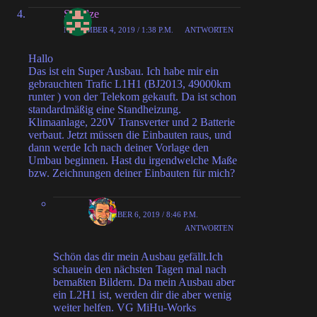
Schulze
NOVEMBER 4, 2019 / 1:38 P.M.
ANTWORTEN
Hallo
Das ist ein Super Ausbau. Ich habe mir ein
gebrauchten Trafic L1H1 (BJ2013, 49000km
runter ) von der Telekom gekauft. Da ist schon
standardmäßig eine Standheizung.
Klimaanlage, 220V Transverter und 2 Batterie
verbaut. Jetzt müssen die Einbauten raus, und
dann werde Ich nach deiner Vorlage den
Umbau beginnen. Hast du irgendwelche Maße
bzw. Zeichnungen deiner Einbauten für mich?
MiHu
NOVEMBER 6, 2019 / 8:46 P.M.
ANTWORTEN
Schön das dir mein Ausbau gefällt.Ich
schauein den nächsten Tagen mal nach
bemaßten Bildern. Da mein Ausbau aber
ein L2H1 ist, werden dir die aber wenig
weiter helfen. VG MiHu-Works