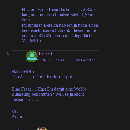
Hi Conny, die Liegefläche ist ca. 2,30m
lang und an der schmalste Stelle 1,55m
breit.
Im hinteren Bereich hab ich ja noch einen
herausnehmbaren Schrank, dieser nimmt
nochmal 80x30cm von der Liegefläche.
VG MiHu
Andre Rickert
APRIL 29, 2020 / 7:07 A.M.
ANTWORTEN
Hallo MiHu!
Top Ausbau! Gefällt mir sehr gut!
Eine Frage… Hast Du damit eine WoMo
Zulassung bekommen? Weil es ja leicht
ausbaubar ist…
VG,
Andre
MiHu