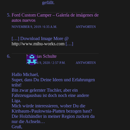
gefällt.
Ford Custom Camper – Galería de imágenes de
autos nuevos
NOVEMBER 9, 2019 / 6:35 A.M.
ANTWORTEN
[…] Download Image More @
http://www.mihu-works.com
[…]
Matthias Schulte
JANUAR 9, 2020 / 2:57 P.M.
ANTWORTEN
Hallo Michael,
Super, dass Du Deine Ideen und Erfahrungen
teilst!
Bin zwar gelernter Tischler, aber ein
Fahrzeugausbau ist doch noch eine andere
Liga.
Mich würde interessieren, woher Du die
Kiribaum-/Paulownia-Platten bezogen hast?
Die Holzhändler in meiner Region zucken da
nur die Achseln…
Gruß,