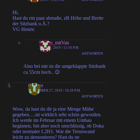
Hi,
Hast du ein paar abmaße, zB Höhe und Breite
der Sitzbank o.Ä.?
VG Henric
Schlan_mitVan
JUNI 12, 2019 / 11:10 P.M.
ANTWORTEN
Also bei mir ist die umgeklappte Sitzbank
ca 55cm hoch.. 😉
Chester
SEPTEMBER 27, 2019 / 10:28 P.M.
ANTWORTEN
Wow, da hast du dir ja eine Menge Mühe
gegeben….ist wirklich sehr schön geworden.
Ich werde im Februar mit einem Umbau
beginnen, bin aber noch unschlüssig, ob Doka
oder normaler L2H1. War die Trennwand
leicht zu demontieren? Hast du ne