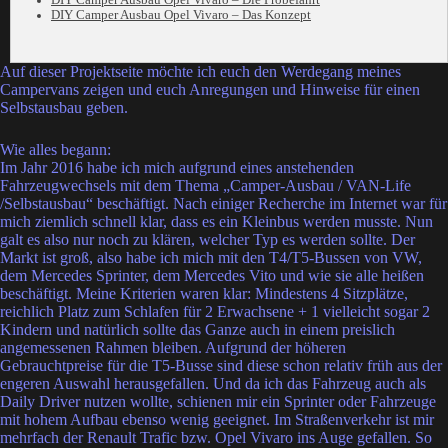
DIY Camper Ausbau Opel Vivaro – Die Probefahrt
DIY Camper Ausbau Opel Vivaro – Das Konzept
Auf dieser Projektseite möchte ich euch den Werdegang meines
Campervans zeigen und euch Anregungen und Hinweise für einen
Selbstausbau geben.
Wie alles begann:
Im Jahr 2016 habe ich mich aufgrund eines anstehenden
Fahrzeugwechsels mit dem Thema „Camper-Ausbau / VAN-Life
/Selbstausbau“ beschäftigt. Nach einiger Recherche im Internet war für
mich ziemlich schnell klar, dass es ein Kleinbus werden musste. Nun
galt es also nur noch zu klären, welcher Typ es werden sollte. Der
Markt ist groß, also habe ich mich mit den T4/T5-Bussen von VW,
dem Mercedes Sprinter, dem Mercedes Vito und wie sie alle heißen
beschäftigt. Meine Kriterien waren klar: Mindestens 4 Sitzplätze,
reichlich Platz zum Schlafen für 2 Erwachsene + 1 vielleicht sogar 2
Kindern und natürlich sollte das Ganze auch in einem preislich
angemessenen Rahmen bleiben. Aufgrund der höheren
Gebrauchtpreise für die T5-Busse sind diese schon relativ früh aus der
engeren Auswahl herausgefallen. Und da ich das Fahrzeug auch als
Daily Driver nutzen wollte, schienen mir ein Sprinter oder Fahrzeuge
mit hohem Aufbau ebenso wenig geeignet. Im Straßenverkehr ist mir
mehrfach der Renault Trafic bzw. Opel Vivaro ins Auge gefallen. So