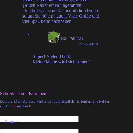
großen Räder einen ungefähren
Druchmesser von 60 cm und die kleinen
so um die 40 cm hatten. Viele Grüße und
viel Spaß beim nachbauen.
Tobias
JULI 12, 2024 / 7:54 P.M.
ANTWORTEN
Super! Vielen Dank!
Meine kleine wird sich freuen!
Schreibe einen Kommentar
Deine E-Mail-Adresse wird nicht veröffentlicht.
Erforderliche Felder
A
sind mit
*
markiert
l
t
e
Name
*
r
n