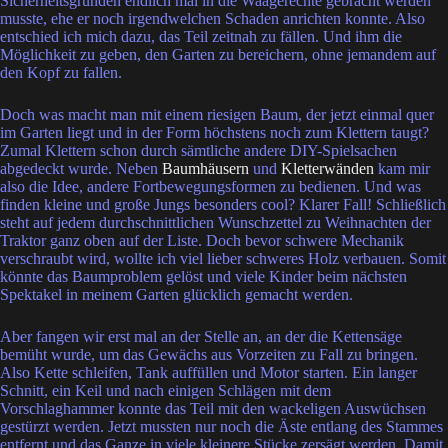
Sicherheitsgründen endlich mal in die Waagerechte gebracht werden
musste, ehe er noch irgendwelchen Schaden anrichten konnte. Also
entschied ich mich dazu, das Teil zeitnah zu fällen. Und ihm die
Möglichkeit zu geben, den Garten zu bereichern, ohne jemandem auf
den Kopf zu fallen.
Doch was macht man mit einem riesigen Baum, der jetzt einmal quer
im Garten liegt und in der Form höchstens noch zum Klettern taugt?
Zumal Klettern schon durch sämtliche andere DIY-Spielsachen
abgedeckt wurde. Neben
Baumhäusern
und
Kletterwänden
kam mir
also die Idee, andere Fortbewegungsformen zu bedienen. Und was
finden kleine und große Jungs besonders cool? Klarer Fall! Schließlich
steht auf jedem durchschnittlichen Wunschzettel zu Weihnachten der
Traktor ganz oben auf der Liste. Doch bevor schwere Mechanik
verschraubt wird, wollte ich viel lieber schweres Holz verbauen. Somit
könnte das Baumproblem gelöst und viele Kinder beim nächsten
Spektakel in meinem Garten glücklich gemacht werden.
Aber fangen wir erst mal an der Stelle an, an der die Kettensäge
bemüht wurde, um das Gewächs aus Vorzeiten zu Fall zu bringen.
Also Kette schleifen, Tank auffüllen und Motor starten. Ein langer
Schnitt, ein Keil und nach einigen Schlägen mit dem
Vorschlaghammer konnte das Teil mit den wackeligen Auswüchsen
gestürzt werden. Jetzt mussten nur noch die Äste entlang des Stammes
entfernt und das Ganze in viele kleinere Stücke zersägt werden. Damit