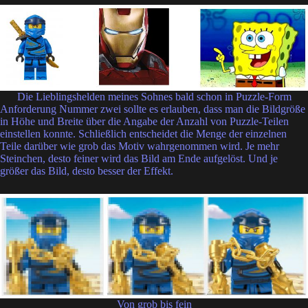
Die Lieblingshelden meines Sohnes bald schon in Puzzle-Form
Anforderung Nummer zwei sollte es erlauben, dass man die Bildgröße
in Höhe und Breite über die Angabe der Anzahl von Puzzle-Teilen
einstellen konnte. Schließlich entscheidet die Menge der einzelnen
Teile darüber wie grob das Motiv wahrgenommen wird. Je mehr
Steinchen, desto feiner wird das Bild am Ende aufgelöst. Und je
größer das Bild, desto besser der Effekt.
Von grob bis fein