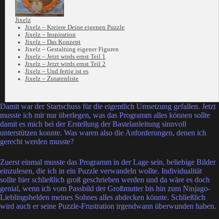
Jixelz
Jixelz – Kreiere Deine eigenen Puzzle
Jixelz – Inspiration
Jixelz – Das Konzept
Jixelz – Gestaltung eigener Figuren
Jixelz – Jetzt wirds ernst Teil 1
Jixelz – Jetzt wirds ernst Teil 2
Jixelz – Und fertig ist es
Jixelz – Zutatenliste
Damit war der Startschuss für die eigentlich Umsetzung gefallen. Jetzt
musste ich mir nur überlegen, was das Programm alles können sollte
damit es mich bei der Erstellung der Bastelanleitung sinnvoll
unterstützen konnte. Was waren also die Anforderungen, denen ich
gerecht werden musste?
Zuerst einmal musste das Programm in der Lage sein, beliebige Bilder
einzulesen, die ich in ein Puzzle verwandeln wollte. Individualität
sollte hier schließlich groß geschrieben werden und da wäre es doch
genial, wenn ich vom Passbild der Großmutter bis hin zum Ninjago-
Lieblingshelden meines Sohnes alles abdecken könnte. Schließlich
wird auch er seine Puzzle-Frustration irgendwann überwunden haben.