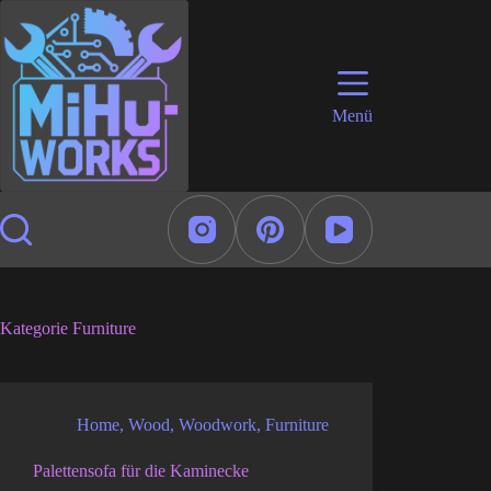
Zum
Inhalt
springen
Menü
Kategorie
Furniture
Home
,
Wood
,
Woodwork
,
Furniture
Palettensofa für die Kaminecke