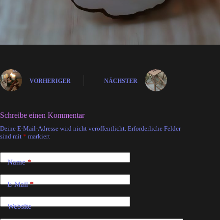
VORHERIGER
NÄCHSTER
Schreibe einen Kommentar
Deine E-Mail-Adresse wird nicht veröffentlicht.
Erforderliche Felder
A
sind mit
*
markiert
l
t
e
Name
*
r
n
a
E-Mail
*
t
i
Website
v
e