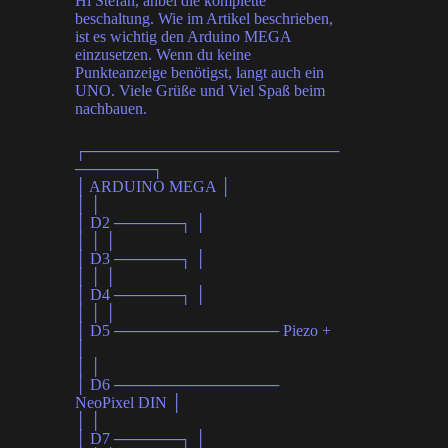
Hi Stefan, anbei die komplette
beschaltung. Wie im Artikel beschrieben,
ist es wichtig den Arduino MEGA
einzusetzen. Wenn du keine
Punkteanzeige benötigst, langt auch ein
UNO. Viele Grüße und Viel Spaß beim
nachbauen.
┌───────────────────────
───────┐
│ ARDUINO MEGA │
│ │
│ D2 ──────┐ │
│ │ │
│ D3 ──────┐ │
│ │ │
│ D4 ──────┐ │
│ │ │
│ D5 ─────────────── Piezo +
│
│ │
│ D6 ───────────────
NeoPixel DIN │
│ │
│ D7 ──────┐ │