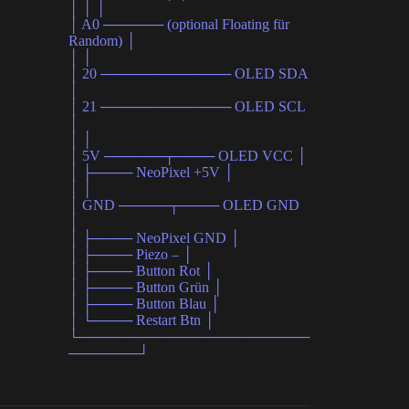
│ │ │
│ A0 ────── (optional Floating für
Random) │
│ │
│ 20 ───────────── OLED SDA
│
│ 21 ───────────── OLED SCL
│
│ │
│ 5V ──────┬──── OLED VCC │
│ ├──── NeoPixel +5V │
│ │
│ GND ─────┬──── OLED GND
│
│ ├──── NeoPixel GND │
│ ├──── Piezo – │
│ ├──── Button Rot │
│ ├──── Button Grün │
│ ├──── Button Blau │
│ └──── Restart Btn │
└───────────────────────
───────┘