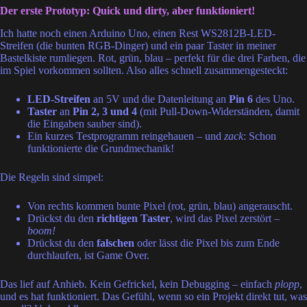
Der erste Prototyp: Quick und dirty, aber funktioniert!
Ich hatte noch einen Arduino Uno, einen Rest WS2812B-LED-
Streifen (die bunten RGB-Dinger) und ein paar Taster in meiner
Bastelkiste rumliegen. Rot, grün, blau – perfekt für die drei Farben, die
im Spiel vorkommen sollten. Also alles schnell zusammengesteckt:
LED-Streifen
an 5V und die Datenleitung an
Pin 6
des Uno.
Taster
an
Pin 2, 3 und 4
(mit Pull-Down-Widerständen, damit
die Eingaben sauber sind).
Ein kurzes Testprogramm reingehauen – und
zack
: Schon
funktionierte die Grundmechanik!
Die Regeln sind simpel:
Von rechts kommen bunte Pixel (rot, grün, blau) angerauscht.
Drückst du den
richtigen Taster
, wird das Pixel zerstört –
boom!
Drückst du den
falschen
oder lässt die Pixel bis zum Ende
durchlaufen, ist Game Over.
Das lief auf Anhieb. Kein Gefrickel, kein Debugging – einfach
plopp
,
und es hat funktioniert. Das Gefühl, wenn so ein Projekt direkt tut, was