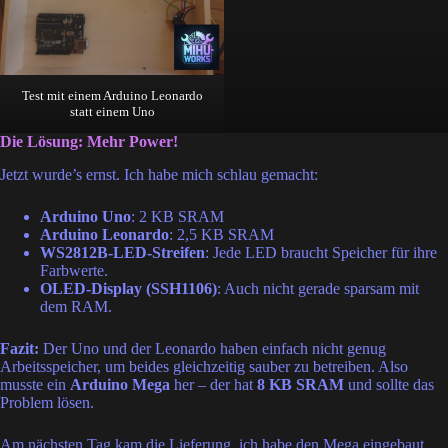
Test mit einem Arduino Leonardo
statt einem Uno
Die Lösung: Mehr Power!
Jetzt wurde’s ernst. Ich habe mich schlau gemacht:
Arduino Uno
: 2 KB SRAM
Arduino Leonardo
: 2,5 KB SRAM
WS2812B-LED-Streifen
: Jede LED braucht Speicher für ihre
Farbwerte.
OLED-Display (SSH1106)
: Auch nicht gerade sparsam mit
dem RAM.
Fazit:
Der Uno und der Leonardo haben einfach nicht genug
Arbeitsspeicher, um beides gleichzeitig sauber zu betreiben. Also
musste ein
Arduino Mega
her – der hat
8 KB SRAM
und sollte das
Problem lösen.
Am nächsten Tag kam die Lieferung, ich habe den Mega eingebaut…