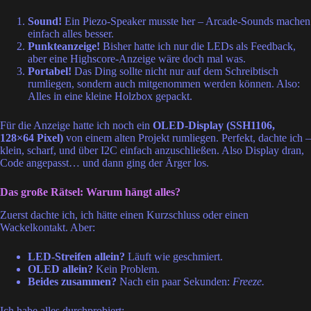
Sound!
Ein Piezo-Speaker musste her – Arcade-Sounds machen
einfach alles besser.
Punkteanzeige!
Bisher hatte ich nur die LEDs als Feedback,
aber eine Highscore-Anzeige wäre doch mal was.
Portabel!
Das Ding sollte nicht nur auf dem Schreibtisch
rumliegen, sondern auch mitgenommen werden können. Also:
Alles in eine kleine Holzbox gepackt.
Für die Anzeige hatte ich noch ein
OLED-Display (SSH1106,
128×64 Pixel)
von einem alten Projekt rumliegen. Perfekt, dachte ich –
klein, scharf, und über I2C einfach anzuschließen. Also Display dran,
Code angepasst… und dann ging der Ärger los.
Das große Rätsel: Warum hängt alles?
Zuerst dachte ich, ich hätte einen Kurzschluss oder einen
Wackelkontakt. Aber:
LED-Streifen allein?
Läuft wie geschmiert.
OLED allein?
Kein Problem.
Beides zusammen?
Nach ein paar Sekunden:
Freeze.
Ich habe alles durchprobiert: