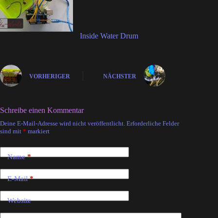
Inside Water Drum
VORHERIGER
NÄCHSTER
Schreibe einen Kommentar
Deine E-Mail-Adresse wird nicht veröffentlicht.
Erforderliche Felder
A
sind mit
*
markiert
l
t
e
Name
*
r
n
a
E-Mail
*
t
i
Website
v
e