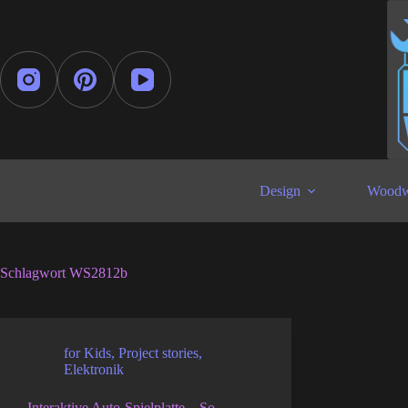
Zum
Inhalt
springen
Design
Woodw
Schlagwort
WS2812b
for Kids
,
Project stories
,
Elektronik
Interaktive Auto-Spielplatte – So