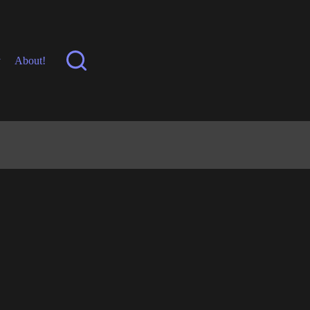
y
About!