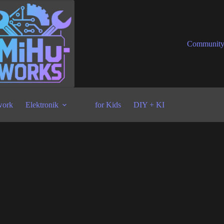
Communit
ork
Elektronik
for Kids
DIY + KI