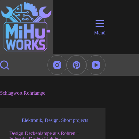
Zum
Inhalt
springen
Menü
Schlagwort
Rohrlampe
Elektronik
,
Design
,
Short projects
Design-Deckenlampe aus Rohren –
Industrial Design Lighting