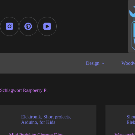
Zum
Inhalt
springen
Design
Woodw
Schlagwort
Raspberry Pi
Elektronik
,
Short projects
,
Shor
Arduino
,
for Kids
Elek
Mini Projekte: Chrome Dino
Wassersch