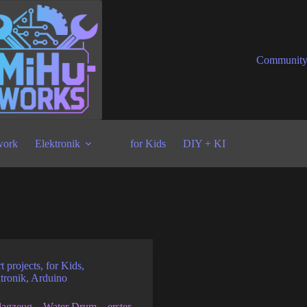
Communit
ork
Elektronik
for Kids
DIY + KI
t projects
,
for Kids
,
tronik
,
Arduino
lagzeug – Water Drum – erster