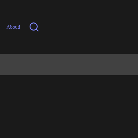
y
About!