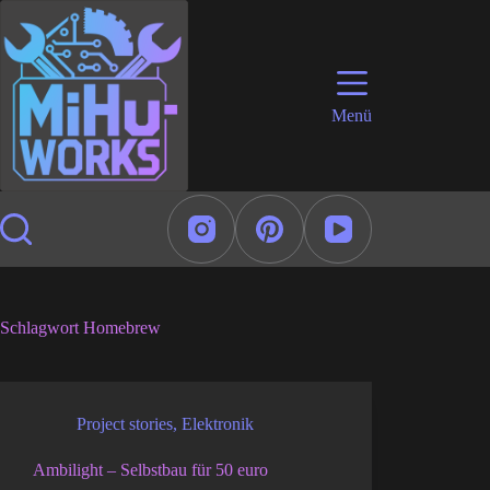
Zum
Inhalt
springen
Menü
Schlagwort
Homebrew
Project stories
,
Elektronik
Ambilight – Selbstbau für 50 euro