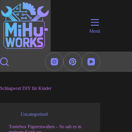
Zum
Inhalt
springen
Menü
Schlagwort
DIY für Kinder
Uncategorized
Toniebox Figurenwaben – So sah es in
meinem Kopf aus