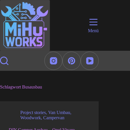
Zum
Inhalt
springen
Menü
Schlagwort
Busausbau
Project stories
,
Van Umbau
,
Woodwork
,
Campervan
DIY Camper Ausbau – Opel Vivaro