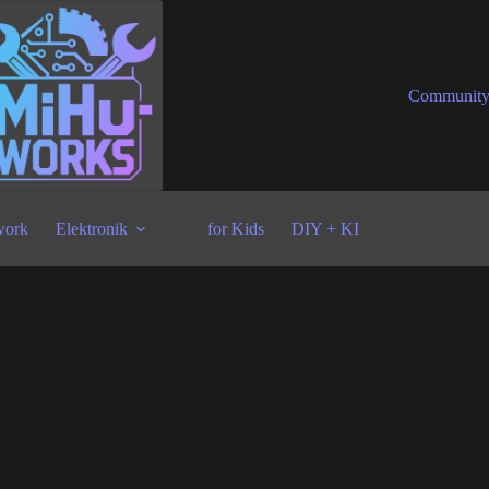
Communit
ork
Elektronik
for Kids
DIY + KI