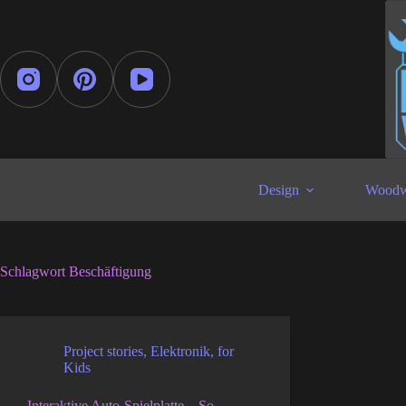
Zum
Inhalt
springen
Design
Woodw
Schlagwort
Beschäftigung
Project stories
,
Elektronik
,
for
Kids
Interaktive Auto-Spielplatte – So