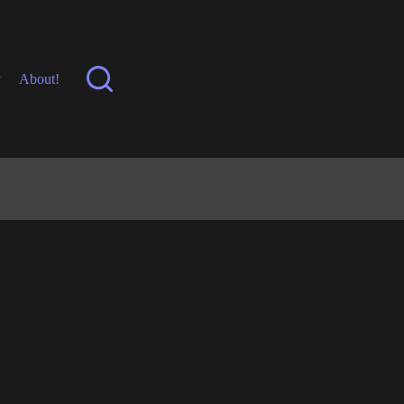
y
About!