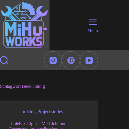
Zum
Inhalt
springen
Menü
Schlagwort
Beleuchtung
for Kids
,
Project stories
Toniebox Light – Mit Licht und
Gestensteuerung selber bauen