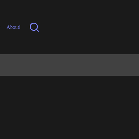
y
About!