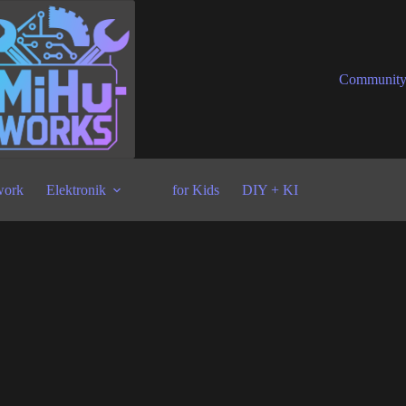
Communit
ork
Elektronik
for Kids
DIY + KI