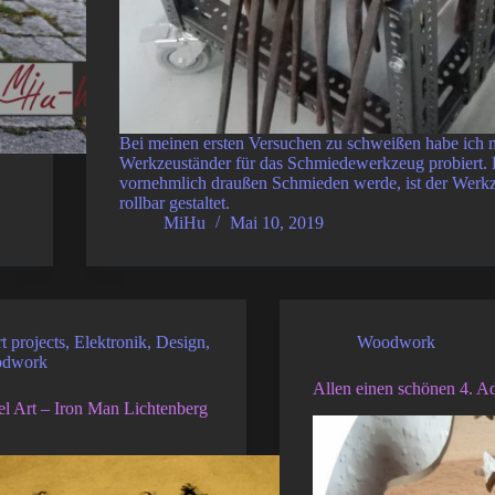
Bei meinen ersten Versuchen zu schweißen habe ich 
Werkzeuständer für das Schmiedewerkzeug probiert. 
vornehmlich draußen Schmieden werde, ist der Werkz
rollbar gestaltet.
MiHu
Mai 10, 2019
t projects
,
Elektronik
,
Design
,
Woodwork
dwork
Allen einen schönen 4. A
l Art – Iron Man Lichtenberg