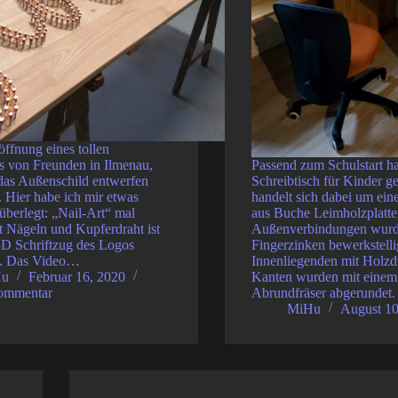
ffnung eines tollen
s von Freunden in Ilmenau,
Passend zum Schulstart ha
 das Außenschild entwerfen
Schreibtisch für Kinder g
 Hier habe ich mir etwas
handelt sich dabei um ein
 überlegt: „Nail-Art“ mal
aus Buche Leimholzplatte
t Nägeln und Kupferdraht ist
Außenverbindungen wurd
3D Schriftzug des Logos
Fingerzinken bewerkstellig
n. Das Video…
Innenliegenden mit Holzd
Hu
Februar 16, 2020
Kanten wurden mit eine
ommentar
Abrundfräser abgerundet
MiHu
August 10