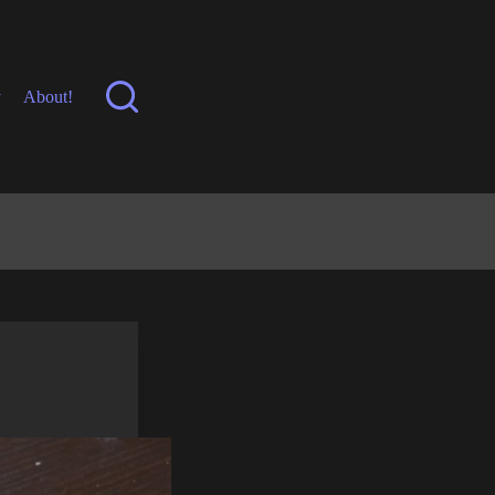
y
About!