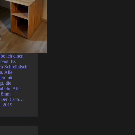
be ich einen
ebaut. Es
en Schreibtisch
n. Alle
en mit
t, die
übeln. Alle
m 8mm
. Der Tisch…
, 2019