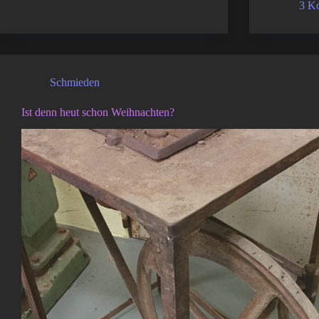
3 K
Schmieden
Ist denn heut schon Weihnachten?