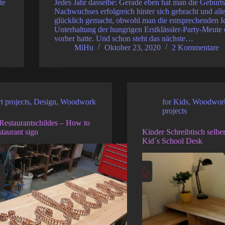
te
Jedes Jahr dasselbe: Gerade eben hat man die Geburts
Nachwuchses erfolgreich hinter sich gebracht und all
glücklich gemacht, obwohl man die entsprechenden I
Unterhaltung der hungrigen Erstklässler-Party-Meute 
vorher hatte. Und schon steht das nächste…
MiHu
Oktober 23, 2020
2 Kommentare
t projects
,
Design
,
Woodwork
for Kids
,
Woodwor
projects
Restaurantschildes – How to
staurant sign
Kinder Schreibtisch selb
Kid´s School Desk