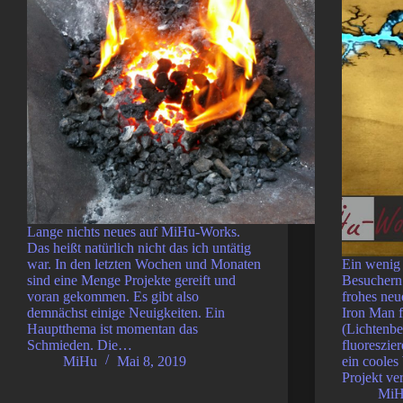
Lange nichts neues auf MiHu-Works.
Das heißt natürlich nicht das ich untätig
war. In den letzten Wochen und Monaten
Ein wenig 
sind eine Menge Projekte gereift und
Besuchern
voran gekommen. Es gibt also
frohes neu
demnächst einige Neuigkeiten. Ein
Iron Man f
Hauptthema ist momentan das
(Lichtenbe
Schmieden. Die…
fluoreszie
MiHu
Mai 8, 2019
ein coole
Projekt v
Mi