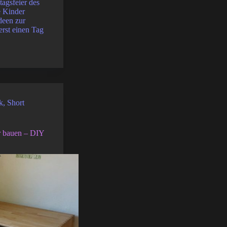
tagsfeier des
e Kinder
deen zur
erst einen Tag
k
,
Short
er bauen – DIY