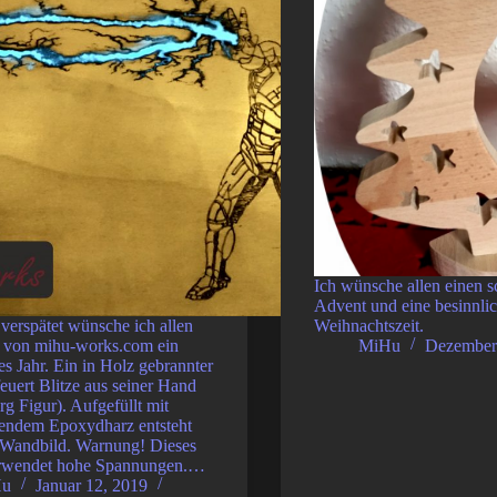
Ich wünsche allen einen s
Advent und eine besinnli
verspätet wünsche ich allen
Weihnachtszeit.
 von mihu-works.com ein
MiHu
Dezember
es Jahr. Ein in Holz gebrannter
euert Blitze aus seiner Hand
rg Figur). Aufgefüllt mit
rendem Epoxydharz entsteht
s Wandbild. Warnung! Dieses
erwendet hohe Spannungen.…
Hu
Januar 12, 2019