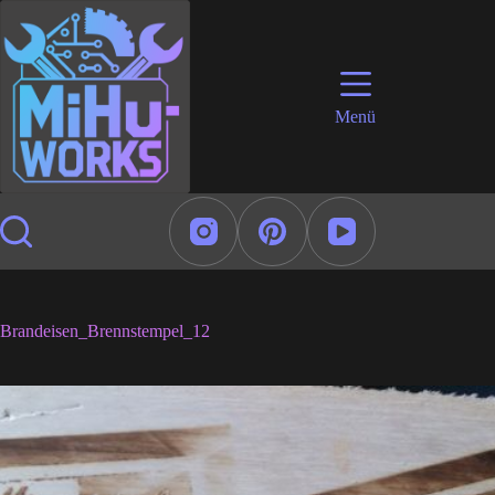
Zum
Inhalt
springen
Menü
Brandeisen_Brennstempel_12