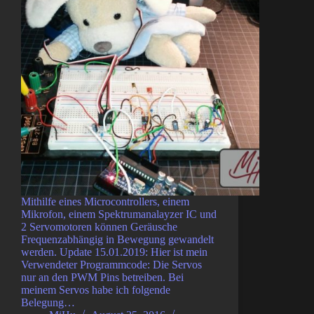
Mithilfe eines Microcontrollers, einem
Mikrofon, einem Spektrumanalayzer IC und
2 Servomotoren können Geräusche
Frequenzabhängig in Bewegung gewandelt
werden. Update 15.01.2019: Hier ist mein
Verwendeter Programmcode: Die Servos
nur an den PWM Pins betreiben. Bei
meinem Servos habe ich folgende
Belegung…