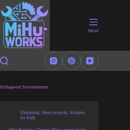
Zum
Inhalt
springen
Menü
Schlagwort
Servomotoren
Elektronik
,
Short projects
,
Arduino
,
for Kids
Mini Projekte: Chrome Dino automatisiert