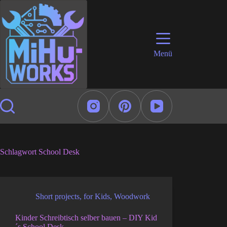
Zum
Inhalt
springen
Menü
Schlagwort
School Desk
Short projects
,
for Kids
,
Woodwork
Kinder Schreibtisch selber bauen – DIY Kid
´s School Desk