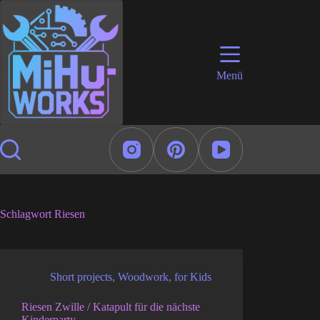
Zum
Inhalt
springen
Menü
Schlagwort
Riesen
Short projects
,
Woodwork
,
for Kids
Riesen Zwille / Katapult für die nächste
Kinderparty