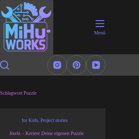
Zum
Inhalt
springen
Menü
Schlagwort
Puzzle
for Kids
,
Project stories
Jixelz – Kreiere Deine eigenen Puzzle