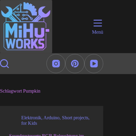
Zum
Inhalt
springen
Menü
Schlagwort
Pumpkin
Elektronik
,
Arduino
,
Short projects
,
for Kids
Soundgesteuerte RGB Beleuchtung im