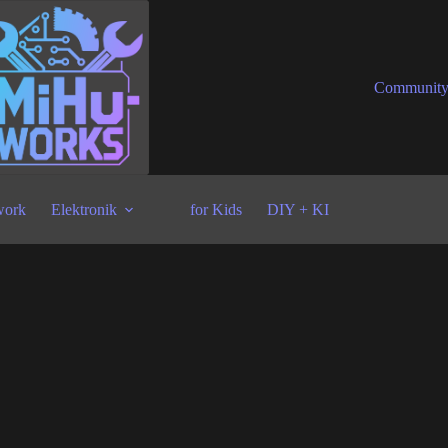
Communit
ork
Elektronik
for Kids
DIY + KI