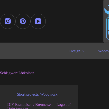
Zum
Inhalt
springen
Design
Woodw
Schlagwort
Lötkolben
Short projects
,
Woodwork
DIY Brandeisen / Brenneisen – Logo auf
Holz brennen