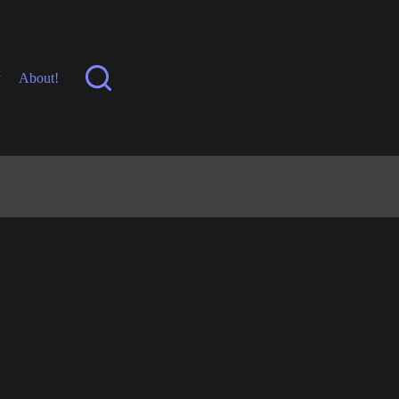
y
About!