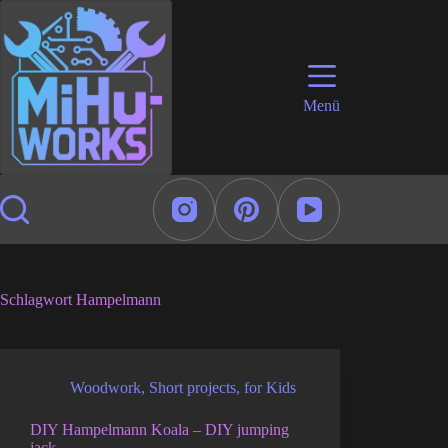
Zum
Inhalt
springen
Menü
Schlagwort
Hampelmann
Woodwork
,
Short projects
,
for Kids
DIY Hampelmann Koala – DIY jumping
jack