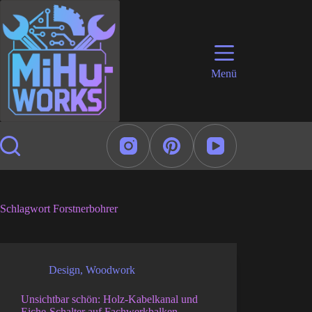
Zum
Inhalt
springen
Menü
Schlagwort
Forstnerbohrer
Design
,
Woodwork
Unsichtbar schön: Holz-Kabelkanal und
Eiche-Schalter auf Fachwerkbalken