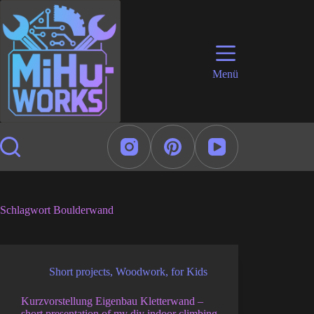
Zum
Inhalt
springen
Menü
Schlagwort
Boulderwand
Short projects
,
Woodwork
,
for Kids
Kurzvorstellung Eigenbau Kletterwand –
short presentation of my diy indoor climbing