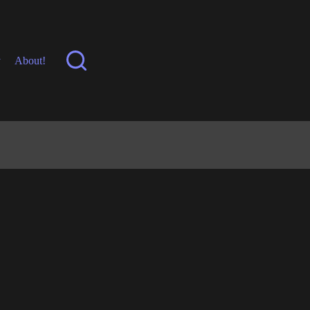
y
About!